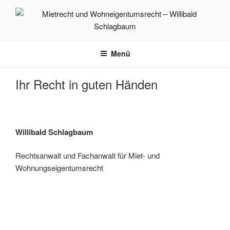
Zum
Inhalt
springen
Mietrecht un
Rechtsanwalt und Fachanwalt für Miet- und WEG-Recht
Menü
Wohneigentumsr
Ihr Recht in guten Händen
– Willibald
Schlagbaum
Willibald Schlagbaum
Rechtsanwalt und Fachanwalt für Miet- und
Wohnungseigentumsrecht